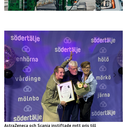
AstraZeneca och Scania instiftade nytt pris till