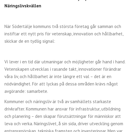
Näringslivskvällen
När Södertälje kommuns två största företag går samman och
instiftar ett nytt pris för vetenskap, innovation och hållbarhet,
skickar de en tydlig signal:
Vi lever i en tid där utmaningar och möjligheter går hand i hand.
Vetenskapen utvecklas i rasande takt, innovationer förändrar
våra liv, och hållbarhet är inte längre ett val – det är en
nödvändighet. För att lyckas på dessa områden krävs något
avgörande: samarbete.
Kommuner och näringsliv är två av samhällets starkaste
drivkrafter. Kommunen har ansvar för infrastruktur, utbildning
och planering – den skapar förutsättningar för människor att
leva och verka. Näringslivet, å sin sida, driver utveckling genom
entreprenörskap, tekniska framsteg och investeringar. Men var